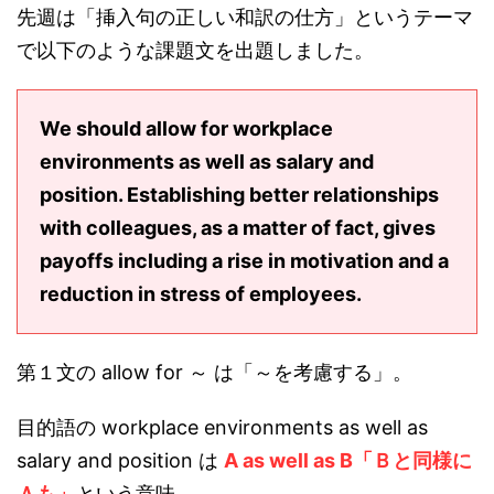
先週は「挿入句の正しい和訳の仕方」というテーマ
で以下のような課題文を出題しました。
We should allow for workplace
environments as well as salary and
position. Establishing better relationships
with colleagues, as a matter of fact, gives
payoffs including a rise in motivation and a
reduction in stress of employees.
第１文の allow for ～ は「～を考慮する」。
目的語の workplace environments as well as
salary and position は
A as well as B「Ｂと同様に
Ａも」
という意味。