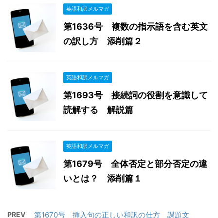
英語和訳メルマガ
第1636号 複数の指示語を含む英文
の訳し方 添削篇２
英語和訳メルマガ
第1693号 接続詞の役割を意識して
読解する 解説篇
英語和訳メルマガ
第1679号 全体否定と部分否定の違
いとは？ 添削篇１
PREV
第1670号 挿入句の正しい和訳の仕方 課題文