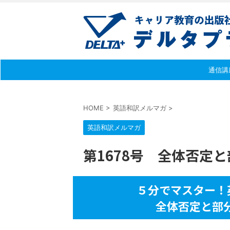
通信講
HOME
>
英語和訳メルマガ
>
英語和訳メルマガ
第1678号 全体否定
５分でマスター！
全体否定と部