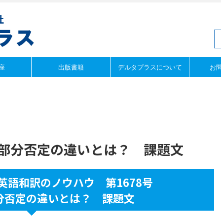
座
出版書籍
デルタプラスについて
お
と部分否定の違いとは？ 課題文
英語和訳のノウハウ 第1678号
分否定の違いとは？ 課題文