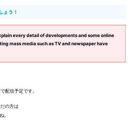
しょう！
explain every detail of developments and some online
xisting mass media such as TV and newspaper have
Eで配信予定です。
まだの方は
ね。