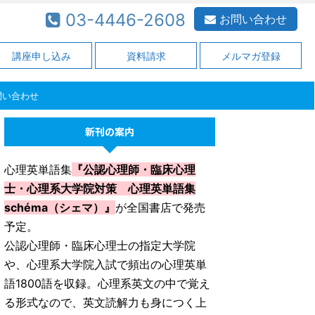
03-4446-2608
03-4446-2608
お問い合わせ
講座申し込み
資料請求
メルマガ登録
問い合わせ
新刊の案内
心理英単語集
『公認心理師・臨床心理
士・心理系大学院対策 心理英単語集
schéma（シェマ）』
が全国書店で発売
予定。
公認心理師・臨床心理士の指定大学院
や、心理系大学院入試で頻出の心理英単
語1800語を収録。心理系英文の中で覚え
る形式なので、英文読解力も身につく上