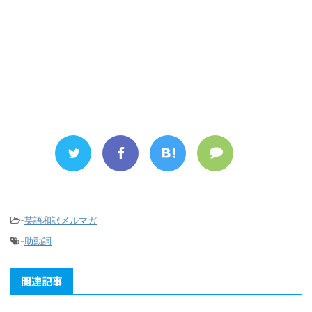
-
英語和訳メルマガ
-
助動詞
関連記事