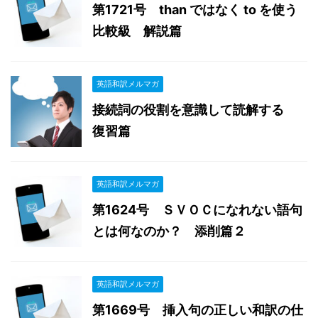
第1721号 than ではなく to を使う
比較級 解説篇
英語和訳メルマガ
接続詞の役割を意識して読解する
復習篇
英語和訳メルマガ
第1624号 ＳＶＯＣになれない語句
とは何なのか？ 添削篇２
英語和訳メルマガ
第1669号 挿入句の正しい和訳の仕