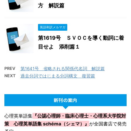
方 解説篇
英語和訳メルマガ
第1619号 ＳＶＯＣを導く動詞に着
目せよ 添削篇１
PREV
第1641号 省略される関係代名詞 解説篇
NEXT
過去分詞ではじまる分詞構文 復習篇
新刊の案内
心理英単語集
『公認心理師・臨床心理士・心理系大学院対
策 心理英単語集 schéma（シェマ）』
が全国書店で発売